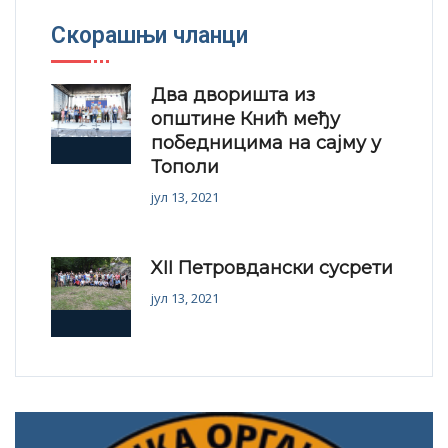
Скорашњи чланци
Два дворишта из
општине Кнић међу
победницима на сајму у
Тополи
јул 13, 2021
XII Петровдански сусрети
јул 13, 2021