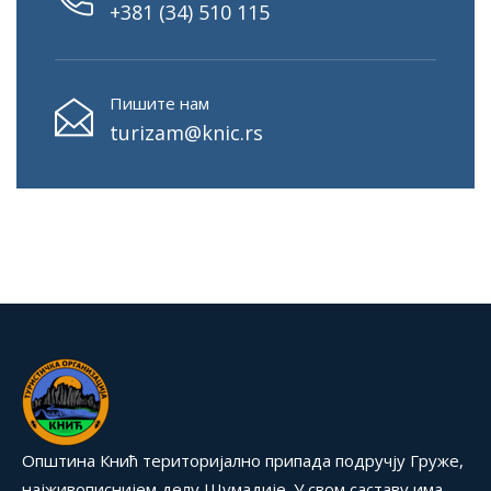
+381 (34) 510 115
Пишите нам
turizam@knic.rs
Општина Кнић територијално припада подручју Груже,
најживописнијем делу Шумадије. У свом саставу има