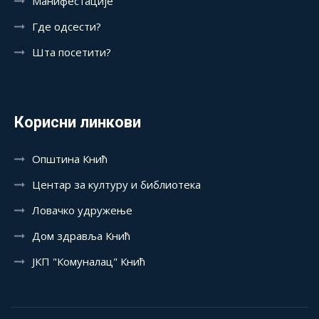
Манифестације
Где одсести?
Шта посетити?
Корисни линкови
Општина Кнић
Центар за културу и библиотека
Ловачко удружење
Дом здравља Кнић
ЈКП "Комуналац" Кнић