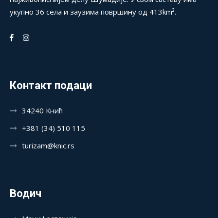
укупно 36 села и заузима површину од 413km².
Контакт подаци
34240 Кнић
+381 (34) 510 115
turizam@knic.rs
Водич