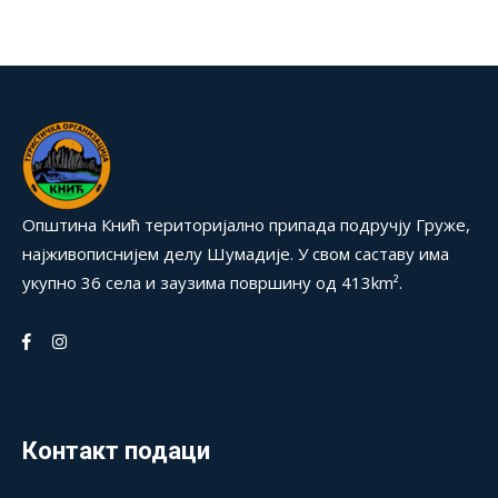
Општина Кнић територијално припада подручју Груже,
најживописнијем делу Шумадије. У свом саставу има
укупно 36 села и заузима површину од 413km².
Контакт подаци