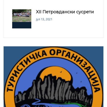
XII Петровдански сусрети
јул 13, 2021