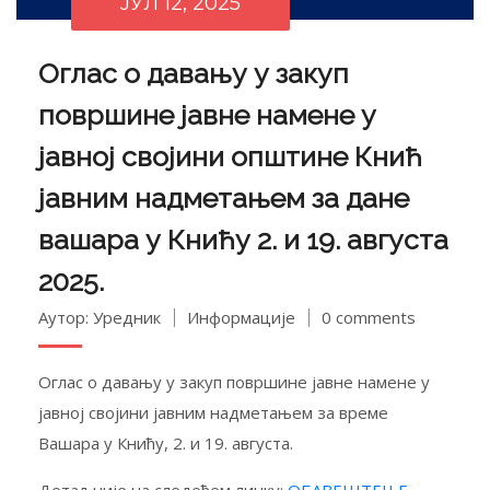
ЈУЛ 12, 2025
Оглас о давању у закуп
површине јавне намене у
јавној својини општине Кнић
јавним надметањем за дане
вашара у Книћу 2. и 19. августа
2025.
Аутор: Уредник
Информације
0 comments
Оглас о давању у закуп површине јавне намене у
јавној својини јавним надметањем за време
Вашара у Книћу, 2. и 19. августа.
Детаљније на следећем линку:
ОБАВЕШТЕЊЕ