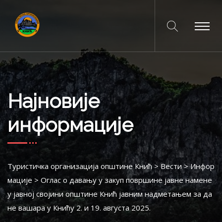
Најновије
информације
Туристичка организација општине Кнић
>
Вести
>
Инфор
мације
>
Оглас о давању у закуп површине јавне намене
у јавној својини општине Кнић јавним надметањем за да
не вашара у Книћу 2. и 19. августа 2025.