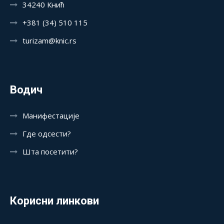
34240 Кнић
+381 (34) 510 115
turizam@knic.rs
Водич
Манифестације
Где одсести?
Шта посетити?
Корисни линкови