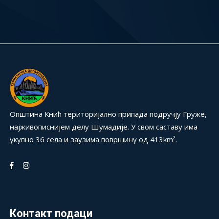
Општина Кнић територијално припада подручју Груже,
најживописнијем делу Шумадије. У свом саставу има
укупно 36 села и заузима површину од 413km².
Контакт подаци