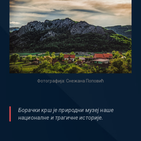
Фотографија: Снежана Поповић
Борачки крш је природни музеј наше
националне и трагичне историје.