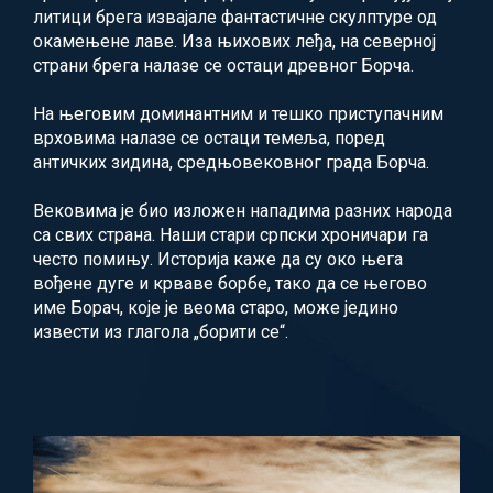
литици брега извајале фантастичне скулптуре од
окамењене лаве. Иза њихових леђа, на северној
страни брега налазе се остаци древног Борча.
На његовим доминантним и тешко приступачним
врховима налазе се остаци темеља, поред
античких зидина, средњовековног града Борча.
Вековима је био изложен нападима разних народа
са свих страна. Наши стари српски хроничари га
често помињу. Историја каже да су око њега
вођене дуге и крваве борбе, тако да се његово
име Борач, које је веома старо, може једино
извести из глагола „борити се“.