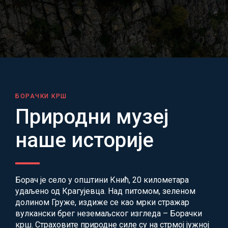
БОРАЧКИ КРШ
Природни музеј
наше историје
Борач је село у општини Кнић, 20 километара
удаљено од Крагујевца. Над питомом, зеленом
долином Груже, издиже се као мрки стражар
вулкански брег неземаљског изгледа – Борачки
крш. Страховите природне силе су на стрмој јужној