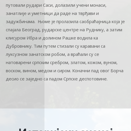
путовали рудари Саси, долазили учени монаси,
занатлије и уметници да раде на тврђави и
задужбинама. Њоме је пролазила саобраћајница која је
спајала Београд, рударске центре на Руднику, а затим
клисуром Ибра и долином Рашке водила ка
Дубровнику. Тим путем стизали су каравани са
луксузном занатском робом, а враћали су се
натоварени српским сребром, златом, кожом, вуном,
воском, вином, медом и сиром. Коначни пад овог Борча
десио се заједно са падом Српске деспотовине.