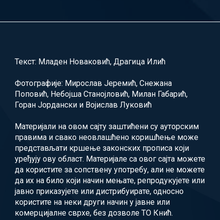
Текст: Младен Новаковић, Драгица Илић
Фотографије: Мирослав Јеремић, Снежана
Поповић, Небојша Станојловић, Милан Габарић,
Горан Јордански и Војислав Луковић
Материјали на овом сајту заштићени су ауторским
правима и свако неовлашћено коришћење може
представљати кршење законских прописа који
уређују ову област. Материјале са овог сајта можете
да користите за сопствену употребу, али не можете
да их на било који начин мењате, репродукујете или
јавно приказујете или дистрибуирате, односно
користите на неки други начин у јавне или
комерцијалне сврхе, без дозволе ТО Кнић.