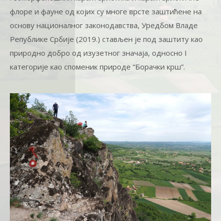
флоре и фауне од којих су многе врсте заштићене на
основу националног законодавства, Уредбом Владе
Републике Србије (2019.) стављен је под заштиту као
природно добро од изузетног значаја, односно I
категорије као споменик природе “Борачки крш”.