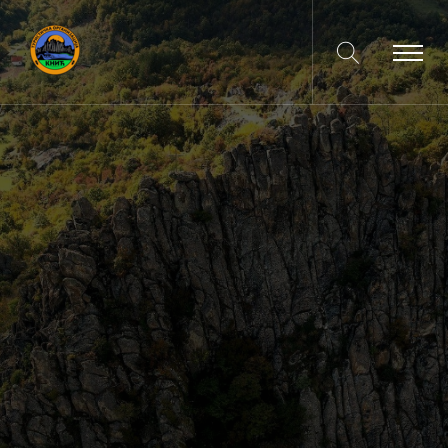
Споменик
Природе
„Борачки Крш”
Кликните за навигацију
Google Map