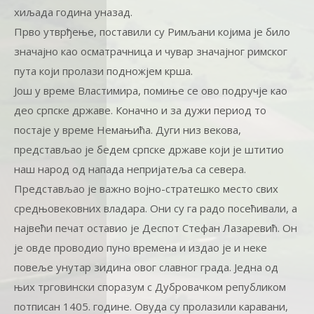
хиљада година уназад.
Прво утврђење, поставили су Римљани којима је било
значајно као осматрачница и чувар значајног римског
пута који пролази подножјем крша.
Још у време Властимира, помиње се ово подручје као
део српске државе. Коначно и за дужи период то
постаје у време Немањића. Дуги низ векова,
представљао је бедем српске државе који је штитио
наш народ од напада непријатеља са севера.
Представљао је важно војно-стратешко место свих
средњовековних владара. Они су га радо посећивали, а
највећи печат оставио је Деспот Стефан Лазаревић. Он
је овде проводио пуно времена и издао је и неке
повеље унутар зидина овог славног града. Једна од
њих трговински споразум с Дубровачком републиком
потписан 1405. године. Овуда су пролазили каравани,