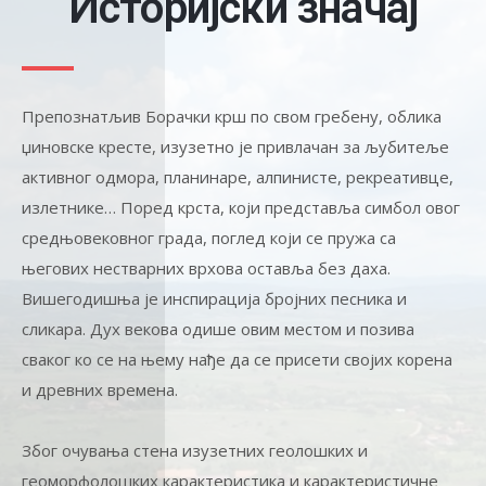
Историјски значај
Препознатљив Борачки крш по свом гребену, облика
џиновске кресте, изузетно је привлачан за љубитеље
активног одмора, планинаре, алпинисте, рекреативце,
излетнике… Поред крста, који представља симбол овог
средњовековног града, поглед који се пружа са
његових нестварних врхова оставља без даха.
Вишегодишња је инспирација бројних песника и
сликара. Дух векова одише овим местом и позива
сваког ко се на њему нађе да се присети својих корена
и древних времена.
Због очувања стена изузетних геолошких и
геоморфолошких карактеристика и карактеристичне