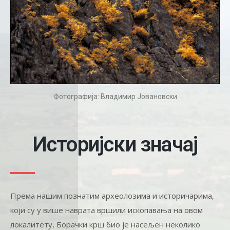
Фотографија: Владимир Јовановски
Историјски значај
Према нашим познатим археолозима и историчарима,
који су у више наврата вршили ископавања на овом
локалитету, Борачки крш био је насељен неколико