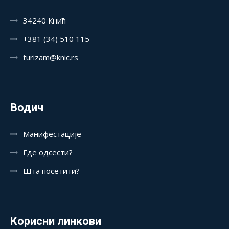
34240 Кнић
+381 (34) 510 115
turizam@knic.rs
Водич
Манифестације
Где одсести?
Шта посетити?
Корисни линкови