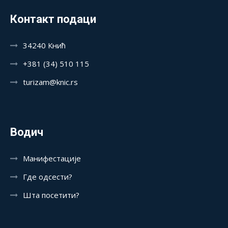
Контакт подаци
34240 Кнић
+381 (34) 510 115
turizam@knic.rs
Водич
Манифестације
Где одсести?
Шта посетити?