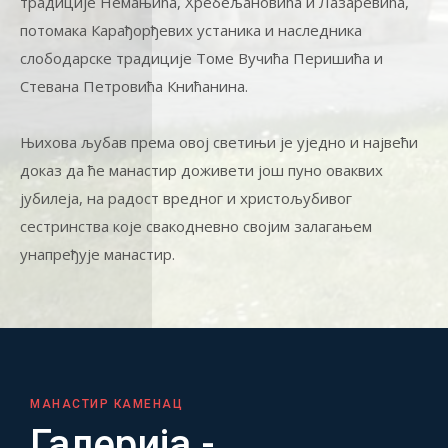
традиције Немањића, Хребељановића и Лазаревића,
потомака Карађорђевих устаника и наследника
слободарске традиције Томе Вучића Перишића и
Стевана Петровића Книћанина.
Њихова љубав према овој светињи је уједно и највећи
доказ да ће манастир доживети још пуно оваквих
јубилеја, на радост вредног и христољубивог
сестринства које свакодневно својим залагањем
унапређује манастир.
МАНАСТИР КАМЕНАЦ
Галерија -