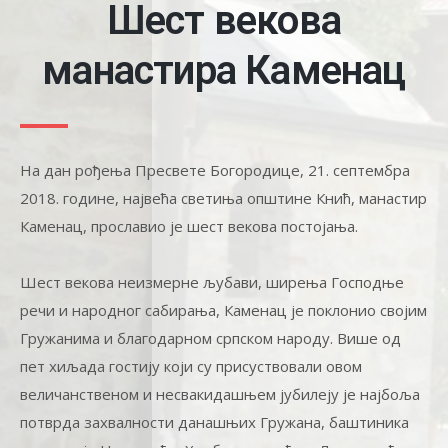
Шест векова
манастира Каменац
На дан рођења Пресвете Богородице, 21. септембра
2018. године, највећа светиња општине Кнић, манастир
Каменац, прославио је шест векова постојања.
Шест векова неизмерне љубави, ширења Господње
речи и народног сабирања, Каменац је поклонио својим
Гружанима и благодарном српском народу. Више од
пет хиљада гостију који су присуствовали овом
величанственом и несвакидашњем јубилеју је најбоља
потврда захвалности данашњих Гружана, баштиника