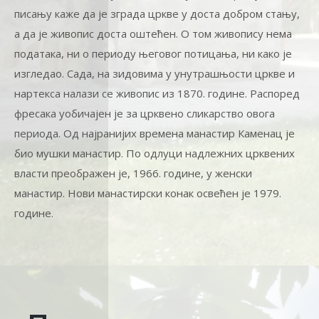
писању каже да је зграда цркве у доста добром стању,
а да је живопис доста оштећен. О том живопису нема
података, ни о периоду његовог потицања, ни како је
изгледао. Сада, на зидовима у унутрашњости цркве и
нартекса налази се живопис из 1870. године. Распоред
фресака уобичајен је за црквено сликарство овога
периода. Од најранијих времена манастир Каменац је
био мушки манастир. По одлуци надлежних црквених
власти преображен је, 1966. године, у женски
манастир. Нови манастирски конак освећен је 1979.
године.