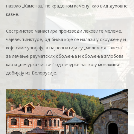
назвао „Каменац“ по краденом камену, као вид духовне
казне.
Сестринство манастира производи лековите мелеме,
чајеве, тинктуре, од биља које се налази у окружењу и
које саме узгајају, а најпознатији су „мелем од гавеза“
за лечење реуматских обољења и обољења зглобова
као и „печурка чистач“ од печурке чаг коју монахиње
добијају из Белорусије.