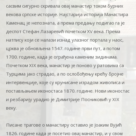
сасвим сигурно скривала овај манастир током бурних
векова српске историје. Најстарија историја Манастира
Каменац је непозната, а према предању подигао га је
деспот Стефан Лазаревић почетком XV века. Према
натпису који се налази изнад улазног портала у наос,
црква је обновљена 1547. године први пут, а потом
1700. године, када је ограђена каменим зидинама.
Почетком XIX века, манастир је поново у ратовима са
Турцима јако страдао, а по ослобођењу крећу бројне
интервенције, које су крунисане израдом живописа и
постављањем иконостаса 1870. године. Нови иконостас
и резбарију урадио је Димитрије Посниковић у XIX
веку.
Писане трагове о манастиру оставио је Јоаким Вујић
1826. године када је посетио овај манастир, и у свом