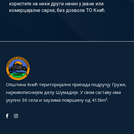
користите на неки други начин у јавне или
комерцијалне сврхе, без дозволе ТО Кнић.
Општина Кнић територијално припада подручју Груже,
најживописнијем делу Шумадије. У свом саставу има
укупно 36 села и заузима површину од 413km².