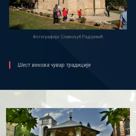
Фотографија: Славољуб Радојевић
Шест векова чувар традиције