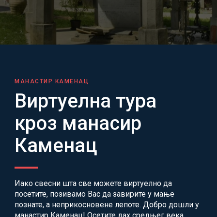
МАНАСТИР КАМЕНАЦ
Виртуелна тура
кроз манасир
Каменац
Иако свесни шта све можете виртуелно да
посетите, позивамо Вас да завирите у мање
познате, а неприкосновене лепоте. Добро дошли у
манастир Каменац! Осетите дах средњег века,