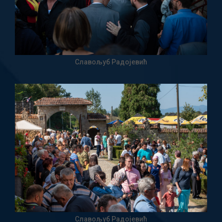
Славољуб Радојевић
Славољуб Радојевић