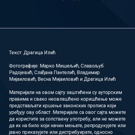
Текст: Драгица Илић
Фотографије: Марко Мишељић, Славољуб
Радојевић, Слађана Пантелић, Владимир
Мијаиловић, Весна Мијаиловић и Драгица Илић
Материјали на овом сајту заштићени су ауторским
правима и свако неовлашћено коришћење може
представљати кршење законских прописа који
уређују ову област. Материјале са овог сајта можете
да користите за сопствену употребу, али не можете
да их на било који начин мењате, репродукујете или
јавно приказујете или дистрибуирате, односно