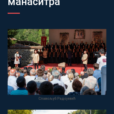
манаситра
Славољуб Радојевић