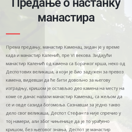
Предање о настанку
манастира
Према предању, манастир Каменац зидан је у време
када и манастир Каленић, пре VI векова. Зидајући
манастир Каленић од камена са Борачког крша, неко од
Деспотових великаша, а који је био задужен за превоз
камена, видевши да ће бити довољно за његову
изградњу, кришом је остављао део камена на месту на
коме се данас налази манастир Каменац, са жељом да
се и овде сазида богомоља. Сазнавши за једно такво
дело свог великаша, Деспот Стефан га није спречио у
тој намери, али због чињенице да је то урађено
кришом, без његовог знања, Деспот је манастир