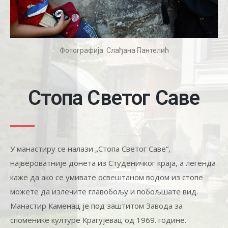
Фотографија: Слађана Пантелић
Стопа Светог Саве
У манастиру се налази „Стопа Светог Саве“,
највероватније донета из Студеничког краја, а легенда
каже да ако се умивате освештаном водом из стопе
можете да излечите главобољу и побољшате вид.
Манастир Каменац је под заштитом Завода за
споменике културе Крагујевац од 1969. године.