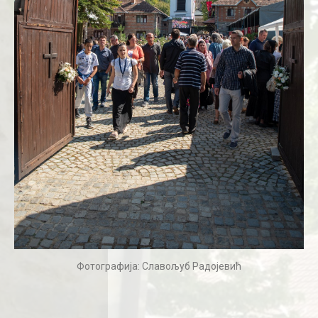
Фотографија: Славољуб Радојевић