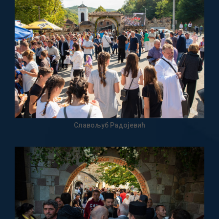
Славољуб Радојевић