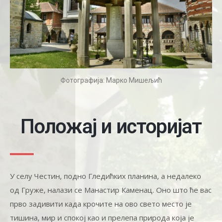
Фотографија: Марко Мишељић
Положај и историјат
У селу Честин, подно Гледићких планина, а недалеко
од Груже, налази се Манастир Каменац. Оно што ће вас
прво задивити када крочите на ово свето место је
тишина, мир и спокој као и прелепа природа која је