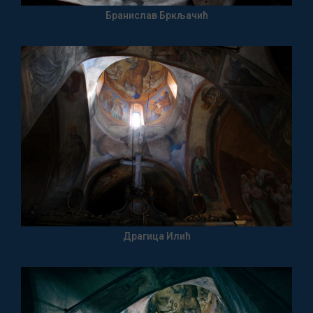
Бранислав Бркљачић
Драгица Илић