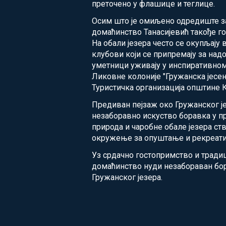
преточено у флашице и теглице.
Осим што је омиљено одредиште з
домаћинство Танасијевић такође го
На обали језера често се окупљају 
клубови који се припремају за над
уметници уживају у инспиративно
Ликовне колоније "Гружанска јесен"
Туристичка организација општине К
Предиван пејзаж око Гружанског ј
незаборавно искуство боравка у п
природа и чаробне обале језера ст
окружење за опуштање и рекреати
Уз срдачно гостопримство и тради
домаћинство нуди незабораван бор
Гружанског језера.