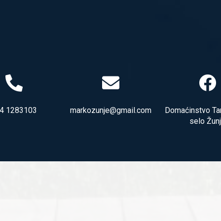
4 1283103
markozunje@gmail.com
Domaćinstvo Tan
selo Žun