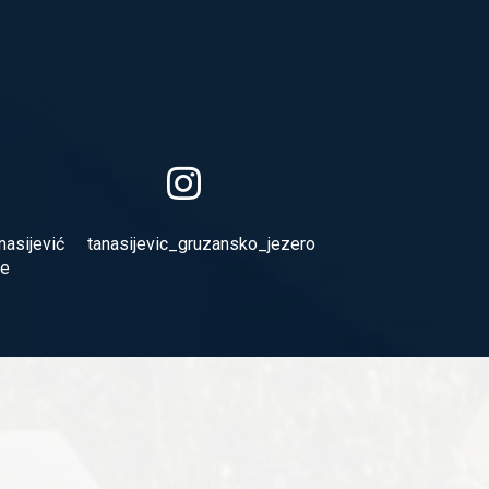
asijević
tanasijevic_gruzansko_jezero
je