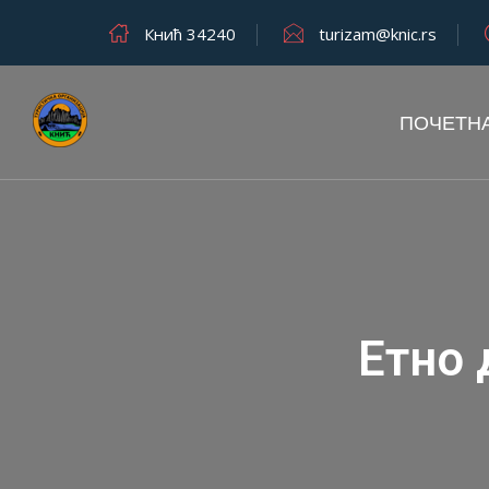
Кнић 34240
turizam@knic.rs
ПОЧЕТН
Етно 