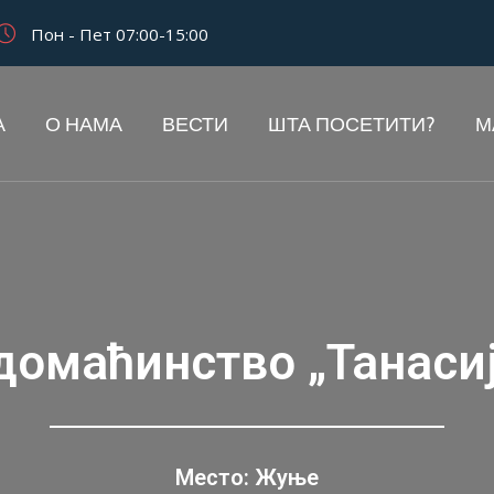
Пон - Пет 07:00-15:00
А
О НАМА
ВЕСТИ
ШТА ПОСЕТИТИ?
М
домаћинство „Танаси
Место: Жуње