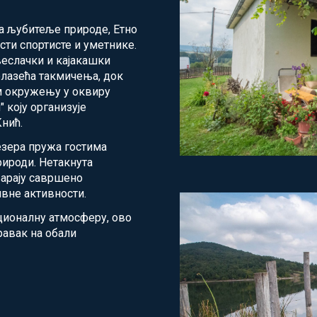
а љубитеље природе, Етно
сти спортисте и уметнике.
веслачки и кајакашки
олазећа такмичења, док
м окружењу у оквиру
 коју организује
нић.
езера пружа гостима
рироди. Нетакнута
варају савршено
вне активности.
ционалну атмосферу, ово
авак на обали