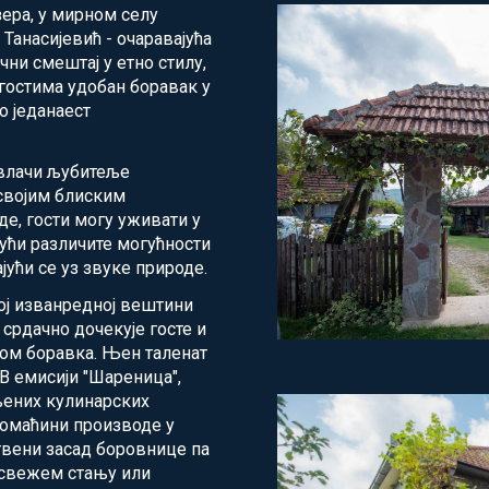
зера, у мирном селу
Танасијевић - очаравајућа
чни смештај у етно стилу,
 гостима удобан боравак у
о једанаест
ивлачи љубитеље
својим блиским
де, гости могу уживати у
ући различите могућности
јући се уз звуке природе.
ој изванредној вештини
срдачно дочекује госте и
ом боравка. Њен таленат
ТВ емисији "Шареница",
њених кулинарских
домаћини производе у
твени засад боровнице па
у свежем стању или