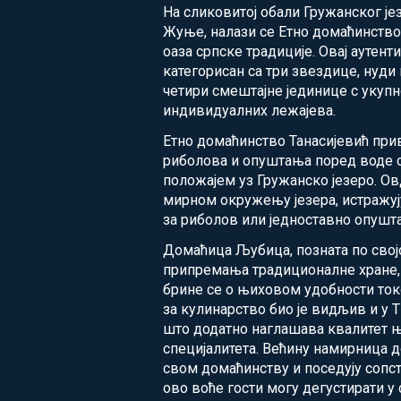
На сликовитој обали Гружанског је
Жуње, налази се Етно домаћинство 
оаза српске традиције. Овај аутенти
категорисан са три звездице, нуди
четири смештајне јединице с укупн
индивидуалних лежајева.
Етно домаћинство Танасијевић пр
риболова и опуштања поред воде 
положајем уз Гружанско језеро. Ов
мирном окружењу језера, истражуј
за риболов или једноставно опушта
Домаћица Љубица, позната по свој
припремања традиционалне хране, 
брине се о њиховом удобности ток
за кулинарство био је видљив и у 
што додатно наглашава квалитет 
специјалитета. Већину намирница 
свом домаћинству и поседују сопс
ово воће гости могу дегустирати 