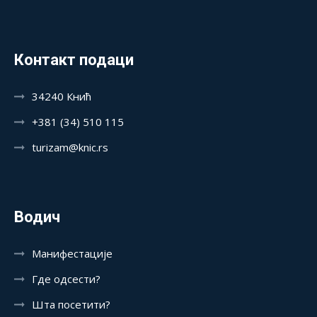
Контакт подаци
34240 Кнић
+381 (34) 510 115
turizam@knic.rs
Водич
Манифестације
Где одсести?
Шта посетити?