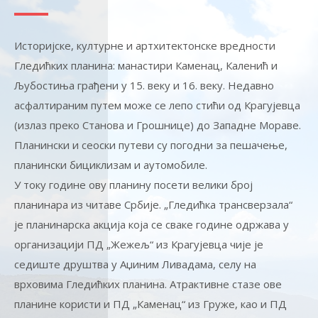
Историјске, културне и артхитектонске вредности
Гледићких планина: манастири Каменац, Каленић и
Љубостиња грађени у 15. веку и 16. веку. Недавно
асфалтираним путем може се лепо стићи од Крагујевца
(излаз преко Станова и Грошнице) до Западне Мораве.
Планински и сеоски путеви су погодни за пешачење,
планински бициклизам и аутомобиле.
У току године ову планину посети велики број
планинара из читаве Србије. „Гледићка трансверзала“
је планинарска акција која се сваке године одржава у
организацији ПД „Жежељ“ из Крагујевца чије је
седиште друштва у Аџиним Ливадама, селу на
врховима Гледићких планина. Атрактивне стазе ове
планине користи и ПД „Каменац“ из Груже, као и ПД