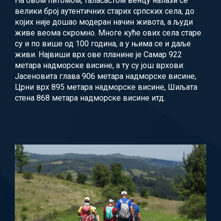
На овом питомом, таласастом венцу налази се
велики број аутентичних старих српских села, до
којих није дошао модеран начин живота, а људи
живе веома скромно. Многе куће ових села старе
су и по више од 100 година, а у њима се и даље
живи. Највиши врх ове планине је Самар 922
метара надморске висине, а ту су још врхови:
Јасеновита глава 906 метара надморске висине,
Црни врх 895 метара надморске висине, Шиљата
стена 868 метара надморске висине итд.