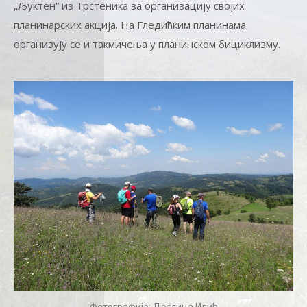
„Љуктен“ из Трстеника за организацију својих
планинарских акција. На Гледићким планинама
организују се и такмичења у планинском бициклизму.
Фотографија: Драгица Илић