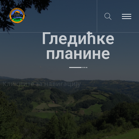
Гледићке
планине
Кликните за навигацију
Google Map