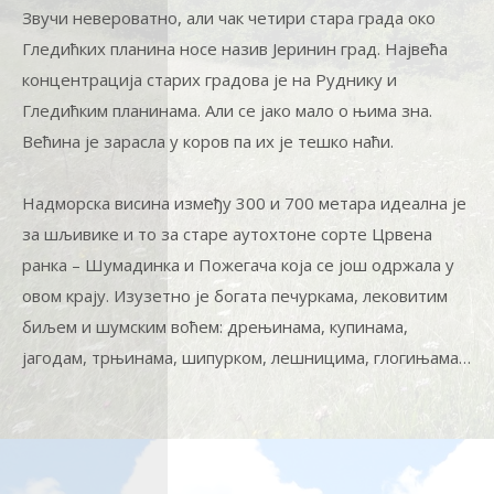
Звучи невероватно, али чак четири стара града око
Гледићких планина носе назив Јеринин град. Највећа
концентрација старих градова је на Руднику и
Гледићким планинама. Али се јако мало о њима зна.
Већина је зарасла у коров па их је тешко наћи.
Надморска висина између 300 и 700 метара идеална је
за шљивике и то за старе аутохтоне сорте Црвена
ранка – Шумадинка и Пожегача која се још одржала у
овом крају. Изузетно је богата печуркама, лековитим
биљем и шумским воћем: дрењинама, купинама,
јагодам, трњинама, шипурком, лешницима, глогињама…