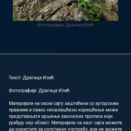
Фотографија: Драгица Илић
Текст: Драгица Илић
Фотографије: Драгица Илић
Материјали на овом сајту заштићени су ауторским
правима и свако неовлашћено коришћење може
представљати кршење законских прописа који
уређују ову област. Материјале са овог сајта можете
да користите за сопствену употребу, али не можете