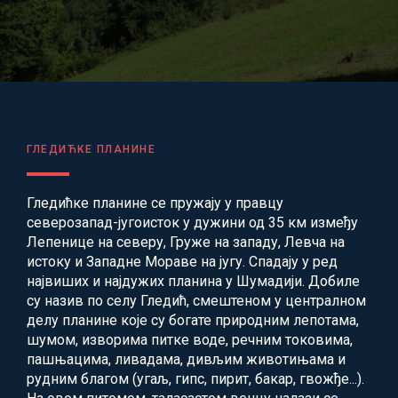
ГЛЕДИЋКЕ ПЛАНИНЕ
Гледићке планине се пружају у правцу
северозапад-југоисток у дужини од 35 км између
Лепенице на северу, Груже на западу, Левча на
истоку и Западне Мораве на југу. Спадају у ред
највиших и најдужих планина у Шумадији. Добиле
су назив по селу Гледић, смештеном у централном
делу планине које су богате природним лепотама,
шумом, изворима питке воде, речним токовима,
пашњацима, ливадама, дивљим животињама и
рудним благом (угаљ, гипс, пирит, бакар, гвожђе...).