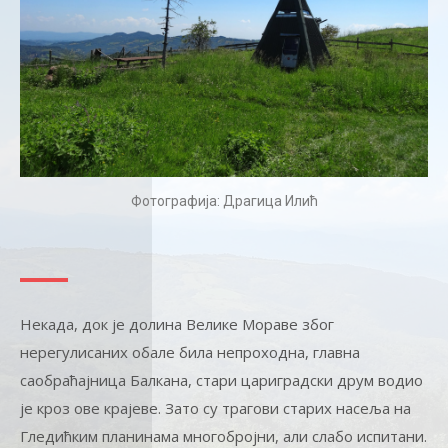
Фотографија: Драгица Илић
Некада, док је долина Велике Мораве због
нерегулисаних обале била непроходна, главна
саобраћајница Балкана, стари цариградски друм водио
је кроз ове крајеве. Зато су трагови старих насеља на
Гледићким планинама многобројни, али слабо испитани.