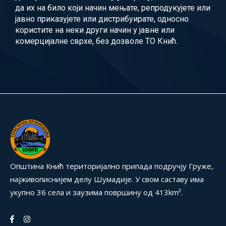
да их на било који начин мењате, репродукујете или
јавно приказујете или дистрибуирате, односно
користите на неки други начин у јавне или
комерцијалне сврхе, без дозволе ТО Кнић.
Општина Кнић територијално припада подручју Груже,
најживописнијем делу Шумадије. У свом саставу има
укупно 36 села и заузима површину од 413km².