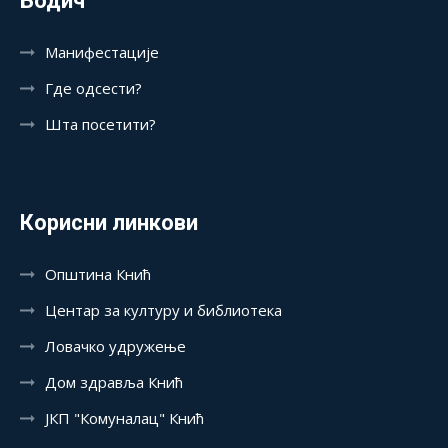
Водич
Манифестације
Где одсести?
Шта посетити?
Корисни линкови
Општина Кнић
Центар за културу и библиотека
Ловачко удружење
Дом здравља Кнић
ЈКП "Комуналац" Кнић