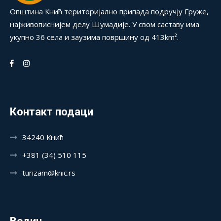
Општина Кнић територијално припада подручју Груже,
најживописнијем делу Шумадије. У свом саставу има
укупно 36 села и заузима површину од 413km².
Контакт подаци
34240 Кнић
+381 (34) 510 115
turizam@knic.rs