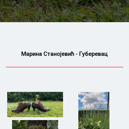
Маринa Станојевић - Губеревац