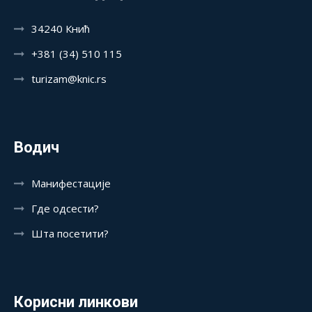
34240 Кнић
+381 (34) 510 115
turizam@knic.rs
Водич
Манифестације
Где одсести?
Шта посетити?
Корисни линкови