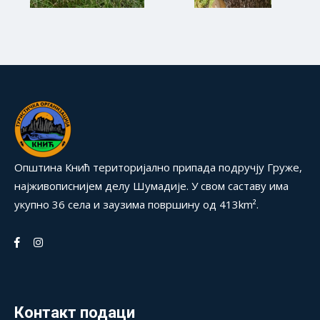
Општина Кнић територијално припада подручју Груже,
најживописнијем делу Шумадије. У свом саставу има
укупно 36 села и заузима површину од 413km².
Контакт подаци