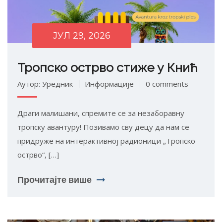
ЈУЛ 29, 2026
Тропско острво стиже у Кнић
Аутор: Уредник
Информације
0 comments
Драги малишани, спремите се за незаборавну
тропску авантуру! Позивамо сву децу да нам се
придруже на интерактивној радионици „Тропско
острво“, […]
Прочитајте више