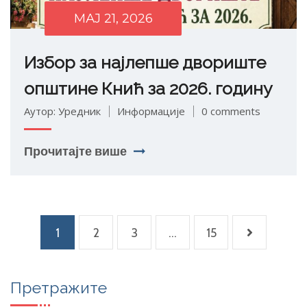
МАЈ 21, 2026
Избор за најлепше двориште
општине Кнић за 2026. годину
Аутор: Уредник
Информације
0 comments
Прочитајте више
1
2
3
…
15
Претражите