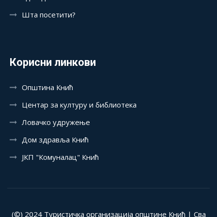
Шта посетити?
Корисни линкови
Општина Кнић
Центар за културу и библиотека
Ловачко удружење
Дом здравља Кнић
ЈКП "Комуналац" Кнић
(©) 2024 Туристичка организација општине Кнић | Сва