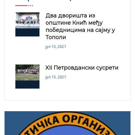
Два дворишта из
општине Кнић међу
победницима на сајму у
Тополи
јул 13, 2021
XII Петровдански сусрети
јул 13, 2021