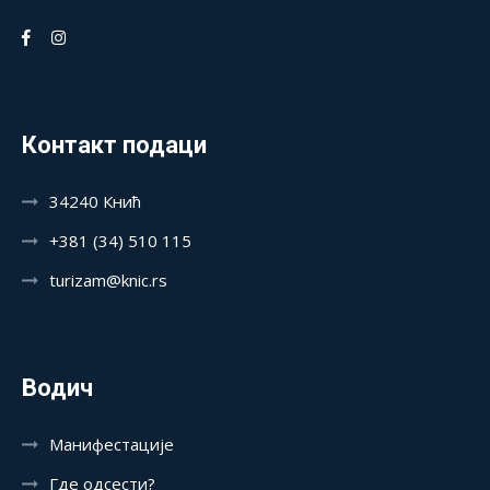
Контакт подаци
34240 Кнић
+381 (34) 510 115
turizam@knic.rs
Водич
Манифестације
Где одсести?