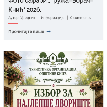
Фото сафари „Гружа–Борач–
Кнић“ 2026.
Аутор: Уредник
Информације
0 comments
Прочитајте више