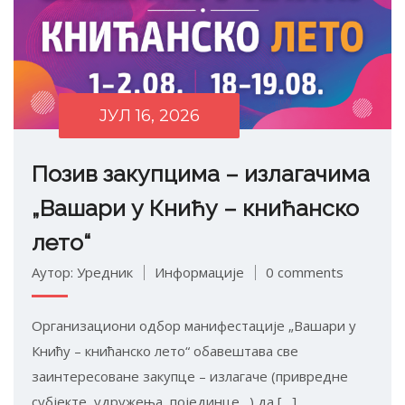
ЈУЛ 16, 2026
Позив закупцима – излагачима
„Вашари у Книћу – книћанско
лето“
Аутор: Уредник
Информације
0 comments
Организациони одбор манифестације „Вашари у
Книћу – книћанско лето“ обавештава све
заинтересоване закупце – излагаче (привредне
субјекте, удружења, појединце…) да […]