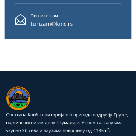
Пишите нам
turizam@knic.rs
Општина Кнић територијално припада подручју Груже,
најживописнијем делу Шумадије. У свом саставу има
укупно 36 села и заузима површину од 413km².