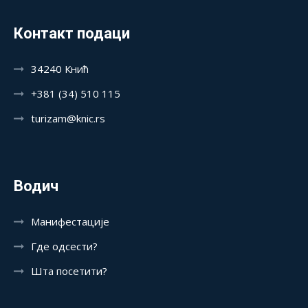
Контакт подаци
34240 Кнић
+381 (34) 510 115
turizam@knic.rs
Водич
Манифестације
Где одсести?
Шта посетити?