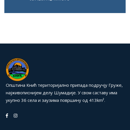
Општина Кнић територијално припада подручју Груже,
најживописнијем делу Шумадије. У свом саставу има
укупно 36 села и заузима површину од 413km².