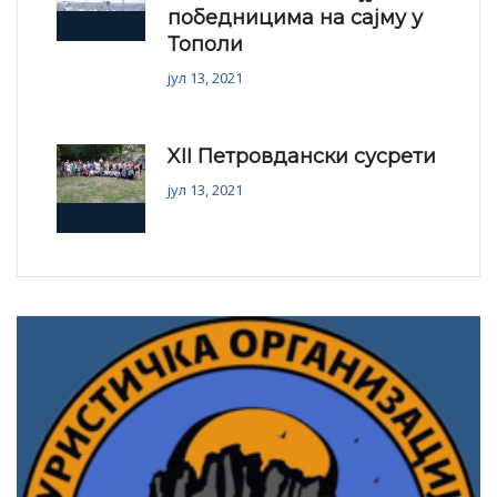
победницима на сајму у
Тополи
јул 13, 2021
XII Петровдански сусрети
јул 13, 2021