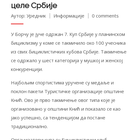
целе Србије
Аутор: Уредник
Информације
0 comments
У Борчу је јуче одржан 7. Куп Србије у планинском
бициклизму у коме се такмичило око 100 учесника
из свих бициклистичких кубова Србије. Такмичење
се одржало у шест категорија у мушкој и женској
конкуренцији.
Најбољим спортистима уручене су медаље и
поклон пакети Туристичке организације општине
Кнић. Ово је прво такмичење овог типа које је
организовано у општини Кнић и показало се као
јако успешно, са тенденцијом да постане
традиционално.
Организатори купа су Бициклистички клуб