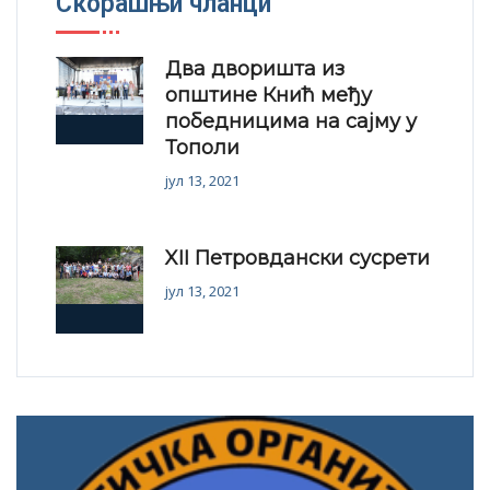
Скорашњи чланци
Два дворишта из
општине Кнић међу
победницима на сајму у
Тополи
јул 13, 2021
XII Петровдански сусрети
јул 13, 2021