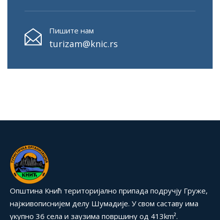
Пишите нам
turizam@knic.rs
Општина Кнић територијално припада подручју Груже,
најживописнијем делу Шумадије. У свом саставу има
укупно 36 села и заузима површину од 413km².