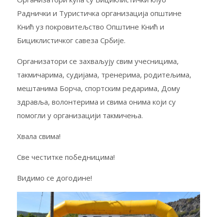
Раднички и Туристичка организација општине
Кнић уз покровитељство Општине Кнић и
Бициклистичког савеза Србије.
Организатори се захваљују свим учесницима,
такмичарима, судијама, тренерима, родитељима,
мештанима Борча, спортским редарима, Дому
здравља, волонтерима и свима онима који су
помогли у организацији такмичења.
Хвала свима!
Све честитке победницима!
Видимо се догодине!