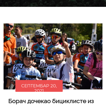
СЕПТЕМБАР 20,
2021
Борач дочекао бициклисте из