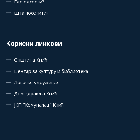
Где одсести?
Шта посетити?
Корисни линкови
Општина Кнић
Центар за културу и библиотека
Ловачко удружење
Дом здравља Кнић
ЈКП "Комуналац" Кнић