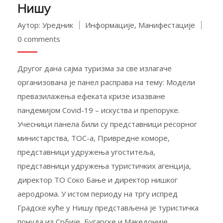
Нишу
Аутор: Уредник
Информације
,
Манифестације
0 comments
Другог дана сајма туризма за све излагаче
организована је панел расправа на тему: Модели
превазилажења ефеката кризе изазване
пандемијом Covid-19 – искуства и препоруке.
Учесници панела били су представници ресорног
министарства, ТОС-а, Привредне коморе,
представници удружења угоститеља,
представници удружења туристичких агенција,
директор ТО Соко Бање и директор нишког
аеродрома. У истом периоду на тргу испред
Градске куће у Нишу представљена је туристичка
понуда из Србије, Бугарске и Македоније.