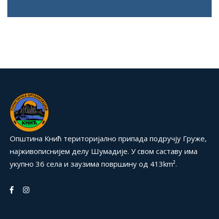
Општина Кнић територијално припада подручју Груже,
најживописнијем делу Шумадије. У свом саставу има
укупно 36 села и заузима површину од 413km².