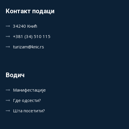
Контакт подаци
34240 Кнић
+381 (34) 510 115
turizam@knic.rs
Водич
Манифестације
Где одсести?
Шта посетити?