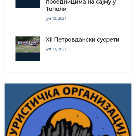
победницима на сајму у
Тополи
јул 13, 2021
XII Петровдански сусрети
јул 13, 2021