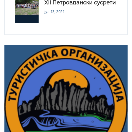
XII Петровдански сусрети
јул 13, 2021