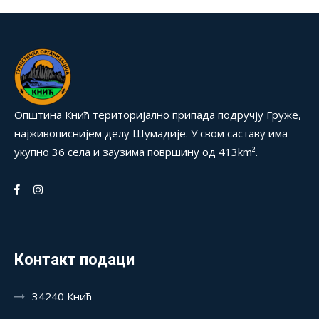
Општина Кнић територијално припада подручју Груже,
најживописнијем делу Шумадије. У свом саставу има
укупно 36 села и заузима површину од 413km².
Контакт подаци
34240 Кнић