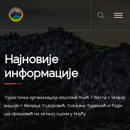
Најновије
информације
Туристичка организација општине Кнић
>
Вести
>
Инфор
мације
>
Милица Тодоровић, Снежана Ђуришић и Ради
ша Урошевић на летњој сцени у Кнућу