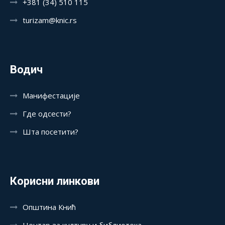
+381 (34) 510 115
turizam@knic.rs
Водич
Манифестације
Где одсести?
Шта посетити?
Корисни линкови
Општина Кнић
Центар за културу и библиотека