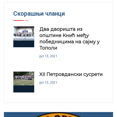
Скорашњи чланци
Два дворишта из
општине Кнић међу
победницима на сајму у
Тополи
јул 13, 2021
XII Петровдански сусрети
јул 13, 2021