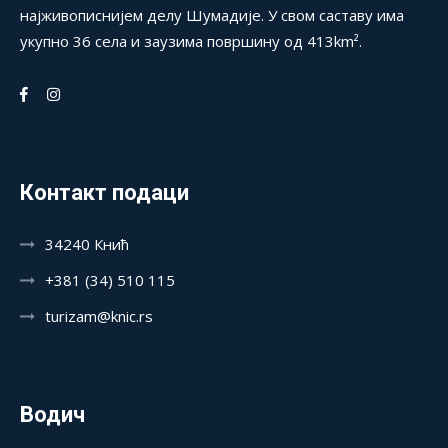
најживописнијем делу Шумадије. У свом саставу има
укупно 36 села и заузима површину од 413km².
Контакт подаци
34240 Кнић
+381 (34) 510 115
turizam@knic.rs
Водич