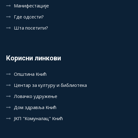
Манифестације
Где одсести?
Шта посетити?
Корисни линкови
Општина Кнић
Центар за културу и библиотека
Ловачко удружење
Дом здравља Кнић
ЈКП "Комуналац" Кнић