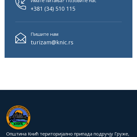
Имате питања? Позовите нас
+381 (34) 510 115
Пишите нам
turizam@knic.rs
Општина Кнић територијално припада подручју Груже,