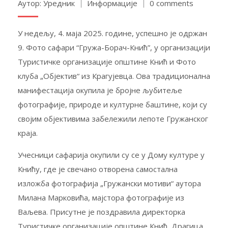
Аутор: Уредник
Информације
0 comments
У недељу, 4. маја 2025. године, успешно је одржан
9. Фото сафари “Гружа-Борач-Кнић”, у организацији
Туристичке организације општине Кнић и Фото
клуба „Објектив“ из Крагујевца. Ова традиционална
манифестација окупила је бројне љубитеље
фотографије, природе и културне баштине, који су
својим објективима забележили лепоте Гружанског
краја.
Учесници сафарија окупили су се у Дому културе у
Книћу, где је свечано отворена самостална
изложба фотографија „Гружански мотиви“ аутора
Милана Марковића, мајстора фотографије из
Ваљева. Присутне је поздравила директорка
Туристичке организације општине Кнић, Драгица