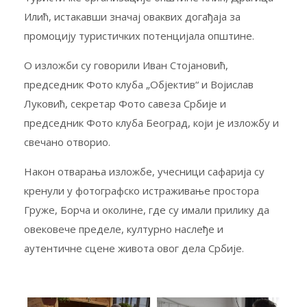
Илић, истакавши значај оваквих догађаја за
промоцију туристичких потенцијала општине.
О изложби су говорили Иван Стојановић,
председник Фото клуба „Објектив“ и Војислав
Луковић, секретар Фото савеза Србије и
председник Фото клуба Београд, који је изложбу и
свечано отворио.
Након отварања изложбе, учесници сафарија су
кренули у фотографско истраживање простора
Груже, Борча и околине, где су имали прилику да
овековече пределе, културно наслеђе и
аутентичне сцене живота овог дела Србије.