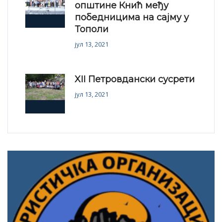
општине Кнић међу
победницима на сајму у
Тополи
јул 13, 2021
XII Петровдански сусрети
јул 13, 2021