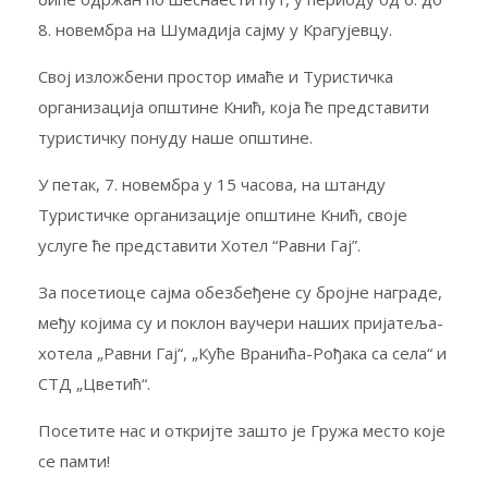
8. новембра на Шумадија сајму у Крагујевцу.
Свој изложбени простор имаће и Туристичка
организација општине Кнић, која ће представити
туристичку понуду наше општине.
У петак, 7. новембра у 15 часова, на штанду
Туристичке организације општине Кнић, своје
услуге ће представити Хотел “Равни Гај”.
За посетиоце сајма обезбеђене су бројне награде,
међу којима су и поклон ваучери наших пријатеља-
хотела „Равни Гај“, „Куће Вранића-Рођака са села“ и
СТД „Цветић“.
Посетите нас и откријте зашто је Гружа место које
се памти!