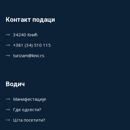
Контакт подаци
34240 Кнић
+381 (34) 510 115
turizam@knic.rs
Водич
Манифестације
Где одсести?
Шта посетити?