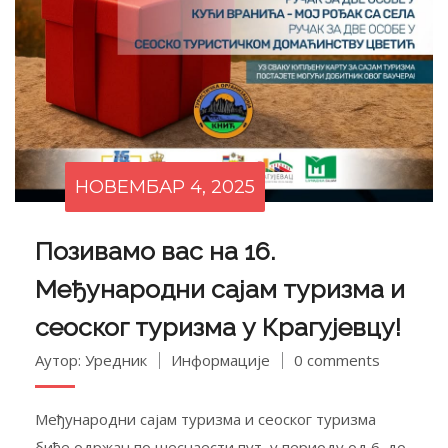
НОВЕМБАР 4, 2025
Позивамо вас на 16.
Међународни сајам туризма и
сеоског туризма у Крагујевцу!
Аутор: Уредник
Информације
0 comments
Међународни сајам туризма и сеоског туризма
биће одржан по шеснаести пут, у периоду од 6. до