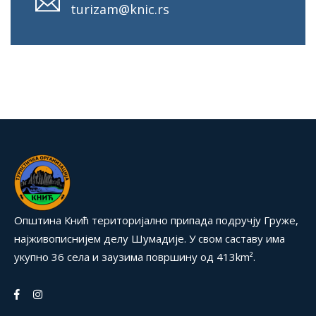
turizam@knic.rs
Општина Кнић територијално припада подручју Груже,
најживописнијем делу Шумадије. У свом саставу има
укупно 36 села и заузима површину од 413km².