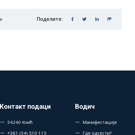
Поделите:
е
Контакт подаци
Водич
34240 Кнић
Манифестације
+381 (34) 510 115
Где одсести?