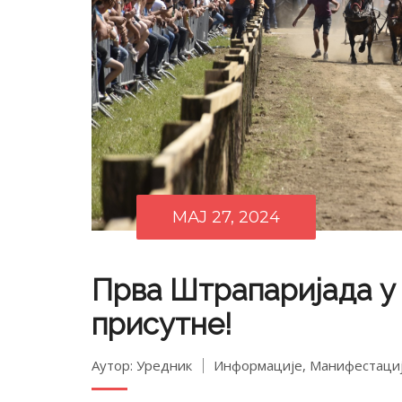
МАЈ 27, 2024
Прва Штрапаријада у
присутне!
Аутор: Уредник
Информације
,
Манифестаци