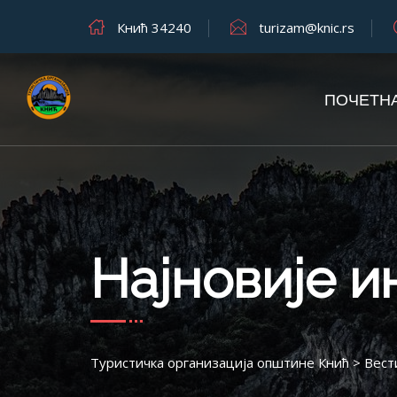
Кнић 34240
turizam@knic.rs
ПОЧЕТН
Најновије 
Туристичка организација општине Кнић
>
Вест