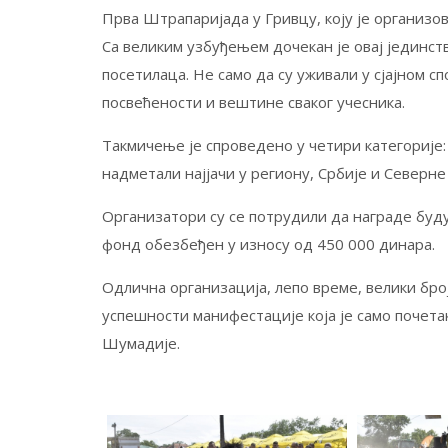
Прва Штрапаријада у Гривцу, коју је организо
Са великим узбуђењем дочекан је овај јединств
посетилаца. Не само да су уживали у сјајном с
посвећености и вештине сваког учесника.
Такмичење је спроведено у четири категорије: 
надметали најјачи у региону, Србије и Северне
Организатори су се потрудили да награде буду
фонд обезбеђен у износу од 450 000 динара.
Одлична организација, лепо време, велики бро
успешности манифестације која је само почета
Шумадије.