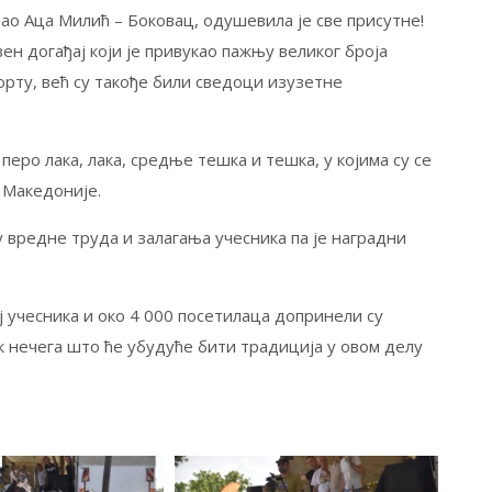
вао Аца Милић – Боковац, одушевила је све присутне!
ен догађај који је привукао пажњу великог броја
порту, већ су такође били сведоци изузетне
перо лака, лака, средње тешка и тешка, у којима су се
 Македоније.
 вредне труда и залагања учесника па је наградни
ј учесника и око 4 000 посетилаца допринели су
к нечега што ће убудуће бити традиција у овом делу