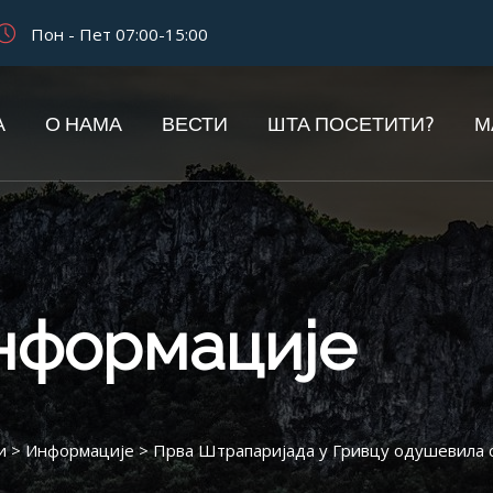
Пон - Пет 07:00-15:00
А
О НАМА
ВЕСТИ
ШТА ПОСЕТИТИ?
М
информације
и
>
Информације
>
Прва Штрапаријада у Гривцу одушевила с