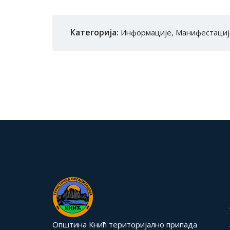
Категорија:
Информације
,
Манифестациј
Општина Кнић територијално припада