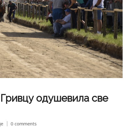
 Гривцу одушевила све
је
0 comments