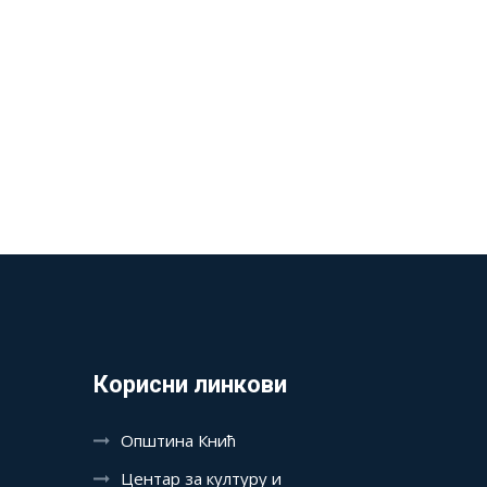
Корисни линкови
Општина Кнић
Центар за културу и