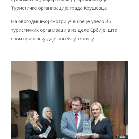
Туристичке организације града Крушевца.
На овогодишњој смотри учешће је узело 35
туристичких организација из целе Србије, што
овом признању даје посебну тежину.