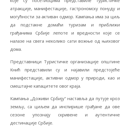
које су посетиоцима представиле туристичке
атракције, манифестације, гастрономску понуду и
могућности за активан одмор. Кампања има за циљ
да подстакне домаћи туризам и приближи
грађанима Србије лепоте и вредности које се
налазе на свега неколико сати вожње од њиховог
дома.
Представници Туристичке организације општине
Кнић представили су и најавили предстојеће
манифестације, активни одмор у природи, као и
смештајне капацитете овог краја.
Кампања „Доживи Србију“ наставља да путује кроз
земљу, са циљем да инспирише грађане да ове
сезоне упознају скривене и аутентичне
дестинације Србије.