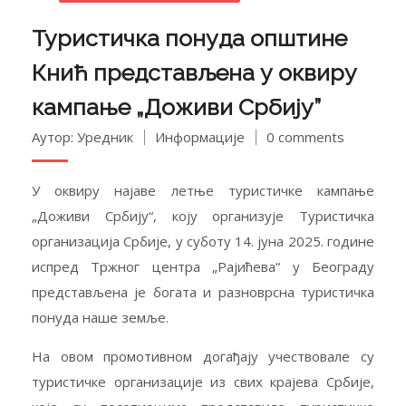
Туристичка понуда општине
Кнић представљена у оквиру
кампање „Доживи Србију”
Аутор: Уредник
Информације
0 comments
У оквиру најаве летње туристичке кампање
„Доживи Србију“, коју организује Туристичка
организација Србије, у суботу 14. јуна 2025. године
испред Тржног центра „Рајићева“ у Београду
представљена је богата и разноврсна туристичка
понуда наше земље.
На овом промотивном догађају учествовале су
туристичке организације из свих крајева Србије,