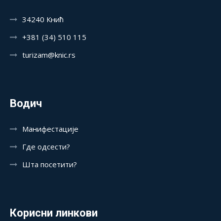
34240 Кнић
+381 (34) 510 115
turizam@knic.rs
Водич
Манифестације
Где одсести?
Шта посетити?
Корисни линкови