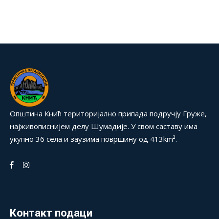
Општина Кнић територијално припада подручју Груже,
најживописнијем делу Шумадије. У свом саставу има
укупно 36 села и заузима површину од 413km².
Контакт подаци