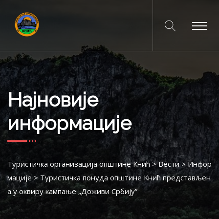
Најновије
информације
Туристичка организација општине Кнић
>
Вести
>
Инфор
мације
>
Туристичка понуда општине Кнић представљен
а у оквиру кампање „Доживи Србију”