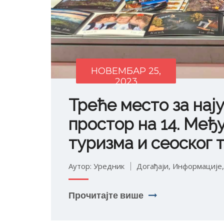
НОВЕМБАР 25,
2023
Треће место за нај
простор на 14. Међ
туризма и сеоског 
Аутор: Уредник
Догађаји
,
Информације
Прочитајте више