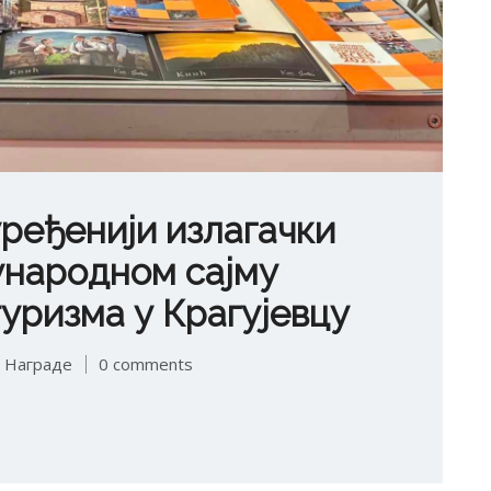
уређенији излагачки
ународном сајму
туризма у Крагујевцу
,
Награде
0 comments