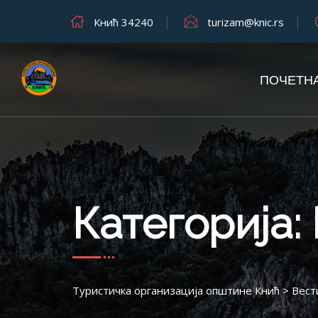
Кнић 34240
turizam@knic.rs
ПОЧЕТН
Категорија:
Туристичка организација општине Кнић
>
Вест