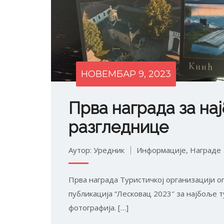
НОВЕМБАР 9, 2023
Прва награда за на
разгледнице
Аутор: Уредник
Информације
,
Награде
Прва награда Туристичкој организацији о
публикација “Лесковац 2023″ за најбоље 
фотографиja. […]