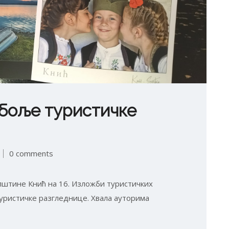
јбоље туристичке
0 comments
пштине Кнић на 16. Изложби туристичких
туристичке разгледнице. Хвала ауторима