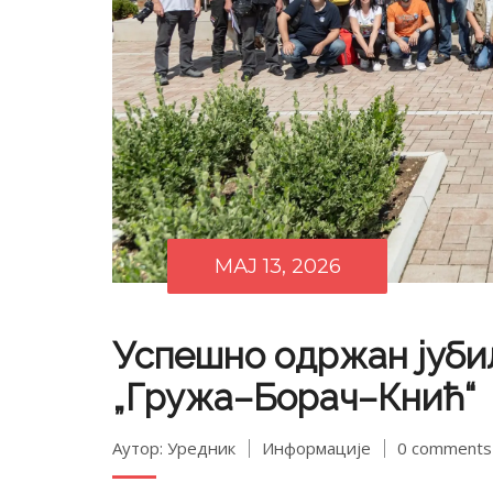
МАЈ 13, 2026
Успешно одржан јуби
„Гружа–Борач–Кнић“
Аутор: Уредник
Информације
0 comments