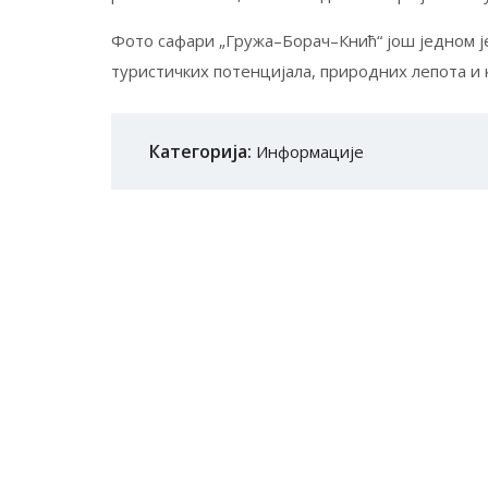
Фото сафари „Гружа–Борач–Кнић“ још једном ј
туристичких потенцијала, природних лепота и 
Категорија:
Информације