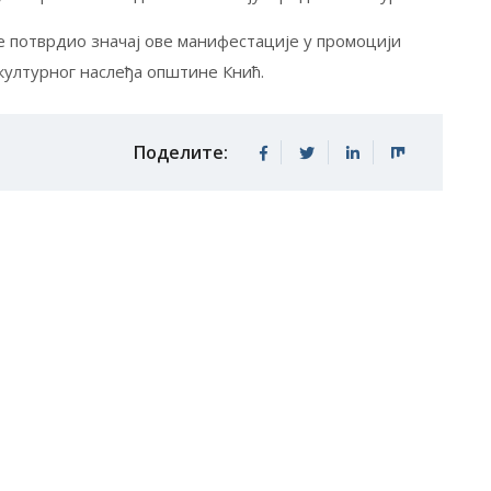
е потврдио значај ове манифестације у промоцији
културног наслеђа општине Кнић.
Поделите: