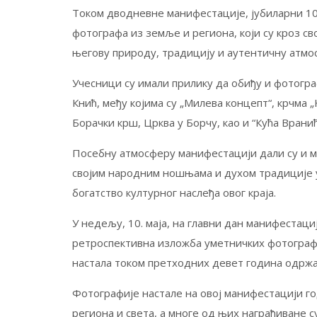
Током дводневне манифестације, јубиларни 10
фотографа из земље и региона, који су кроз св
његову природу, традицију и аутентичну атмо
Учесници су имали прилику да обиђу и фотогр
Кнић, међу којима су „Милева концепт“, крчма „
Борачки крш, Црква у Борчу, као и “Кућа Вранић
Посебну атмосферу манифестацији дали су и мо
својим народним ношњама и духом традиције 
богатство културног наслеђа овог краја.
У недељу, 10. маја, на главни дан манифестаци
ретроспективна изложба уметничких фотографиј
настала током претходних девет година одрж
Фотографије настале на овој манифестацији 
региона и света, а многе од њих награђиване 