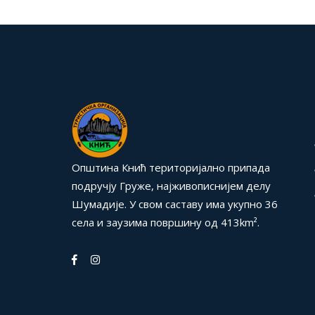
Општина Кнић територијално припада
подручју Груже, најживописнијем делу
Шумадије. У свом саставу има укупно 36
села и заузима површину од 413km².