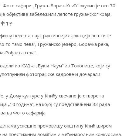
. Фото сафари „Гружа–Борач–Кнић“ окупио је око 70
оје објективе забележили лепоте гружанског краја,
сферу.
афишу неке од најатрактивнијих локација општине
Ко то тамо пева“, Гружанско језеро, Борачка река,
а-Рођак са села“.
дели из КУД-а „Вук и Наум“ из Топонице, који су
употпунили фотографске кадрове и дочарали
је, у Дому културе у Книћу свечано је отворена
а „10 година“, на којој су представљена 33 рада
авања Фото сафарија.
годинама успешно промовишу општину Кнић широм
су на престижним домаћим и међународним конкурсима.