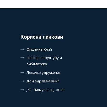
Корисни линкови
Општина Кнић
Центар за културу и
библиотека
Ловачко удружење
Дом здравља Кнић
ЈКП "Комуналац" Кнић