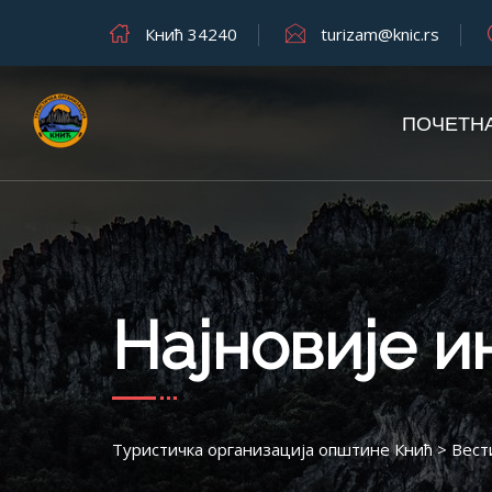
Кнић 34240
turizam@knic.rs
ПОЧЕТН
Најновије 
Туристичка организација општине Кнић
>
Вест