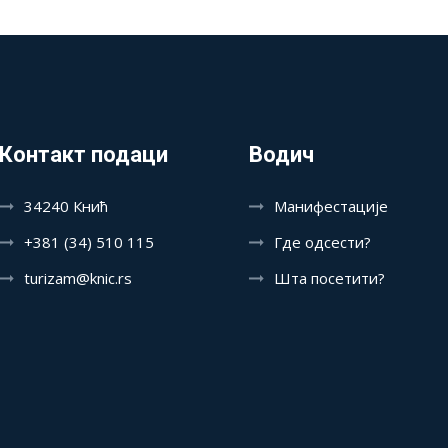
Контакт подаци
Водич
34240 Кнић
Манифестације
+381 (34) 510 115
Где одсести?
turizam@knic.rs
Шта посетити?