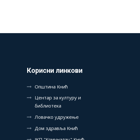
Корисни линкови
Општина Кнић
Центар за културу и
библиотека
Ловачко удружење
Дом здравља Кнић
ЈКП "Комуналац" Кнић