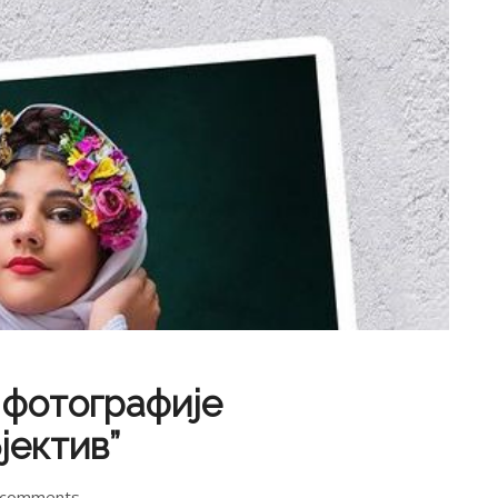
 фотографије
јектив”
 comments