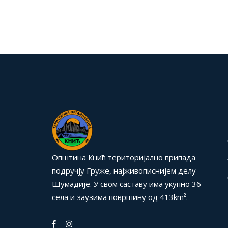
Општина Кнић територијално припада
подручју Груже, најживописнијем делу
Шумадије. У свом саставу има укупно 36
села и заузима површину од 413km².