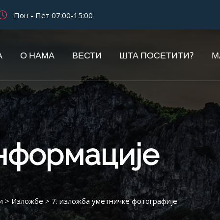
Пон - Пет 07:00-15:00
А
О НАМА
ВЕСТИ
ШТА ПОСЕТИТИ?
М
информације
и
>
Изложбе
>
7. изложба уметничке фотографије