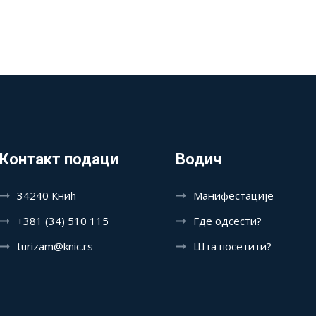
Контакт подаци
Водич
34240 Кнић
Манифестације
+381 (34) 510 115
Где одсести?
turizam@knic.rs
Шта посетити?