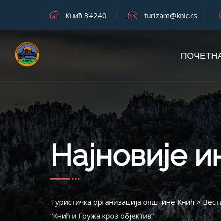
Кнић 34240
turizam@knic.rs
ПОЧЕТН
Најновије 
Туристичка организација општине Кнић
>
Вест
“Кнић и Гружа кроз објектив”