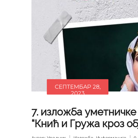
СЕПТЕМБАР 28,
2023
7. изложба уметничке
“Кнић и Гружа кроз об
Аутор: Уредник
Изложбе
,
Информације
0