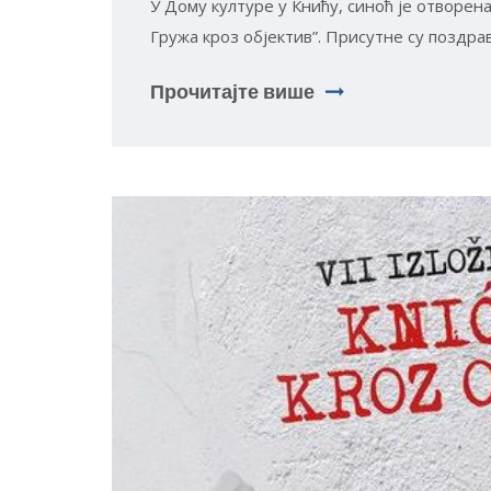
У Дому културе у Книћу, синоћ је отворен
Гружа кроз објектив”. Присутне су поздра
Прочитајте више