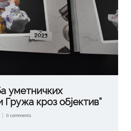
ба уметничких
и Гружа кроз објектив”
0 comments