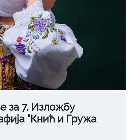
 за 7. Изложбу
фија “Кнић и Гружа