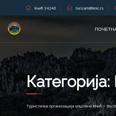
Кнић 34240
turizam@knic.rs
ПОЧЕТН
Категорија:
Туристичка организација општине Кнић
>
Вест