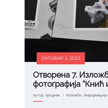
ОКТОБАР 2, 2023
Отворена 7. Излож
фотографија “Кнић 
Аутор: Уредник
Изложбе
,
Информације