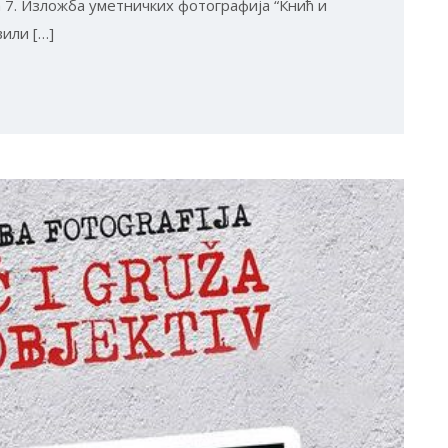
а 7. Изложба уметничких фотографија “Кнић и
вили […]