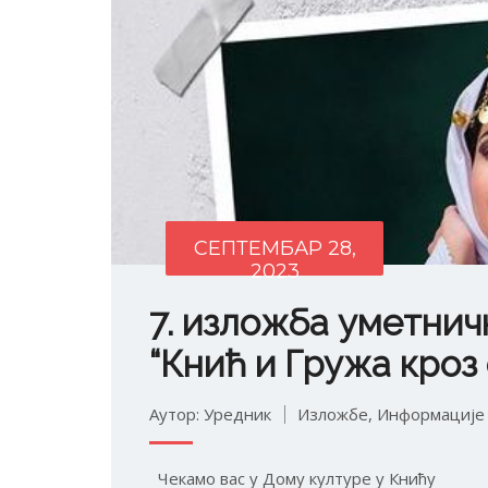
СЕПТЕМБАР 28,
2023
7. изложба уметнич
“Кнић и Гружа кроз 
Аутор: Уредник
Изложбе
,
Информације
Чекамо вас у Дому културе у Книћу