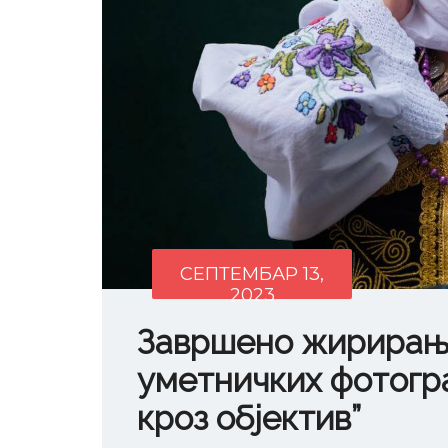
СЕПТЕМБАР 13,
2023
Завршено жирирање
уметничких фотогра
кроз објектив”