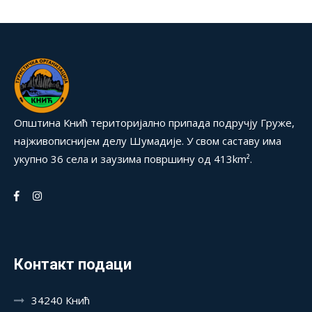
Општина Кнић територијално припада подручју Груже,
најживописнијем делу Шумадије. У свом саставу има
укупно 36 села и заузима површину од 413km².
Контакт подаци
34240 Кнић