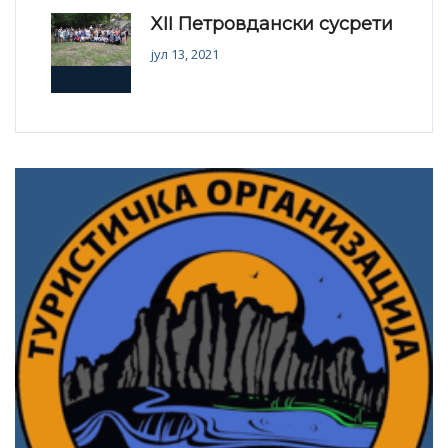
XII Петровдански сусрети
јул 13, 2021