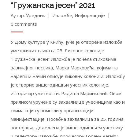
“Гружанска јесен” 2021
Аутор: Уредник
Изложбе
,
Информације
0 comments
У Дому културе у Книћу, јуче је отворена изложба
уметничких слика са 25. Ликовне колоније
“Гружанска јесен”.Изложба је почела стиховима
завичајног песника, Марка Марковића, којима на
најлепши начин описује ликовну колонији. Изложбу
је отворио вишегодишњи учесник колоније,
историчар уметности, Радиша Маринковић. Овом
приликом уручене су захвалнице учесницима као и
свима који су помогли у организацији
манифестације. Посебна захвалница за 25. година
постојања, додељена је вишегодишњем учеснику
и селектору изложбе, професору Горану Ракићу.