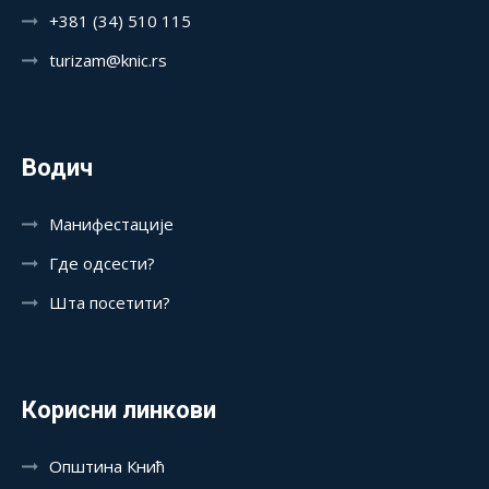
+381 (34) 510 115
turizam@knic.rs
Водич
Манифестације
Где одсести?
Шта посетити?
Корисни линкови
Општина Кнић