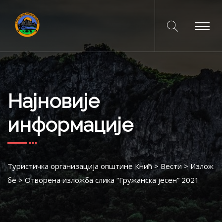
Најновије
информације
Туристичка организација општине Кнић
>
Вести
>
Излож
бе
>
Отворена изложба слика “Гружанска јесен” 2021